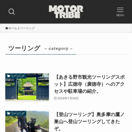
MENU
ホーム
ツーリング
ツーリング
– category –
【あきる野市観光ツーリングスポ
ツーリング
ット】広徳寺（廣徳寺）へのアク
セスや駐車場の紹介。
2024年7月26日
【登山ツーリング】奥多摩の鷹ノ
ツーリング
巣山へ登山ツーリングしてきた
ぞ。