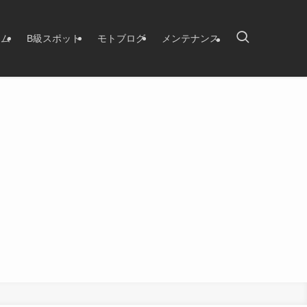
タム
B級スポット
モトブログ
メンテナンス