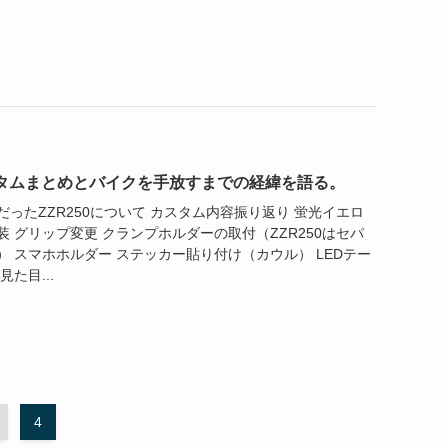
カスタムまとめとバイクを手放すまでの経緯を語る。
ったZZR250について カスタム内容振り返り 蛍光イエロ
 グリップ変更 クランプホルダーの取付（ZZR250はセパ
 スマホホルダー ステッカー貼り付け（カウル） LEDテー
た目...
4