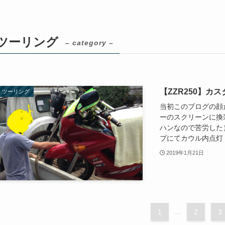
ツーリング
– category –
【ZZR250】
ツーリング
当初このブログの顔だ
ーのスクリーンに換装
ハンなので苦労した）
プにてカウル内点灯 見
2019年1月21日
1
...
2
3