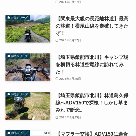
2024年8月27日
【関東最大級の長距離林道】最高
林道シリーズ
の林道！横尾山線を走破してきた
ぞ！
2024年8月27日
【埼玉県飯能市北川】キャンプ場
林道シリーズ
を横切る林道空竜線に訪れてみ
た！
2024年8月25日
【埼玉県飯能市北川】林道鳥久保
林道シリーズ
線へADV150で探検！しかし草ま
みれで断念。
2024年8月25日
【マフラー交換】ADV150に適合
商品レビュー