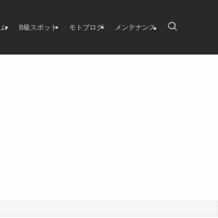
タム
B級スポット
モトブログ
メンテナンス