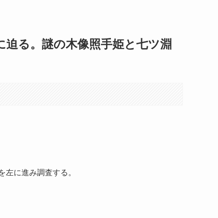
に迫る。謎の木像照手姫と七ツ淵
を左に進み調査する。