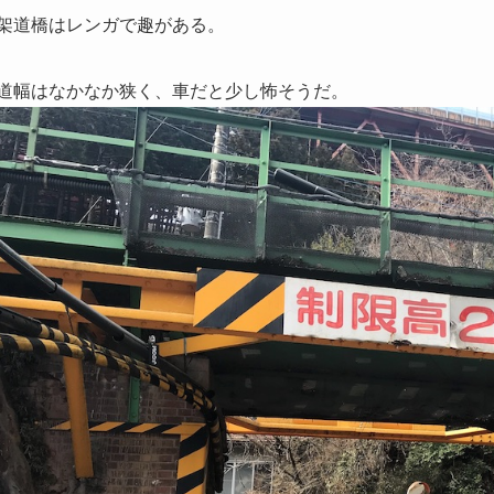
架道橋はレンガで趣がある。
道幅はなかなか狭く、車だと少し怖そうだ。