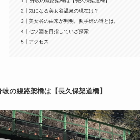
分岐の線路架橋は【長久保架道橋】
気になる美女谷温泉の現在は？
美女谷の由来が判明。照手姫の謎とは。
七ツ淵を目指していざ探索
アクセス
分岐の線路架橋は【長久保架道橋】