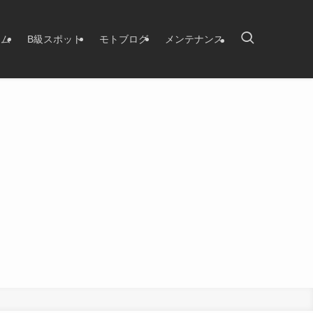
タム
B級スポット
モトブログ
メンテナンス